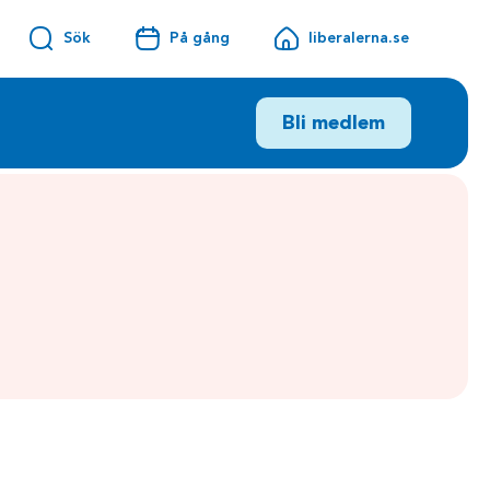
Sök
På gång
liberalerna.se
Bli medlem