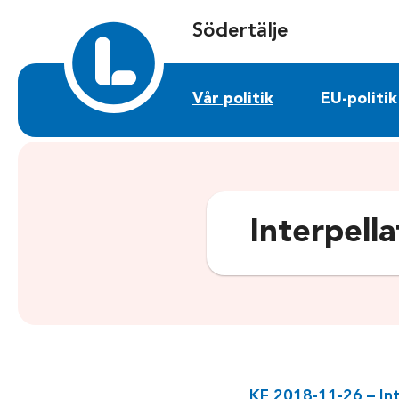
Sök på sodertalje.liberalerna.se
Södertälje
Vår politik
EU-politik
Interpell
KF 2018-11-26 – Int