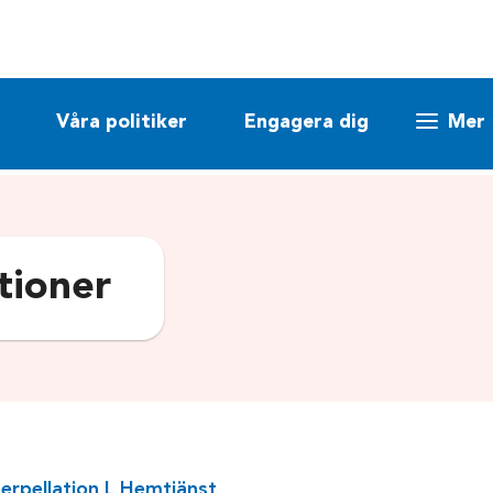
Våra politiker
Engagera dig
Mer
ationer
erpellation L Hemtjänst