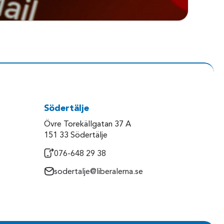
Södertälje
Övre Torekällgatan 37 A
151 33 Södertälje
076-648 29 38
sodertalje@liberalerna.se