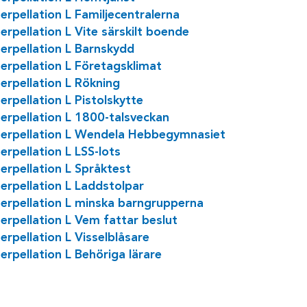
erpellation L Familjecentralerna
rpellation L Vite särskilt boende
erpellation L Barnskydd
erpellation L Företagsklimat
erpellation L Rökning
rpellation L Pistolskytte
erpellation L 1800-talsveckan
terpellation L Wendela Hebbegymnasiet
rpellation L LSS-lots
erpellation L Språktest
erpellation L Laddstolpar
erpellation L minska barngrupperna
erpellation L Vem fattar beslut
rpellation L Visselblåsare
rpellation L Behöriga lärare